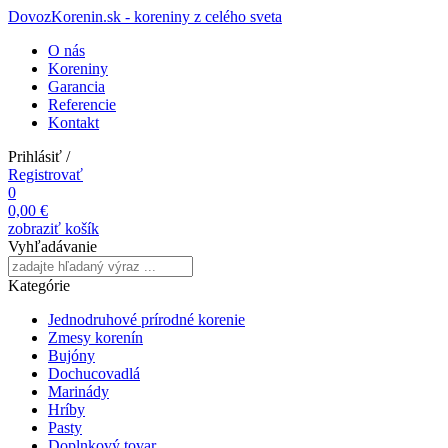
DovozKorenin.sk - koreniny z celého sveta
O nás
Koreniny
Garancia
Referencie
Kontakt
Prihlásiť
/
Registrovať
0
0,00 €
zobraziť košík
Vyhľadávanie
Kategórie
Jednodruhové prírodné korenie
Zmesy korenín
Bujóny
Dochucovadlá
Marinády
Hríby
Pasty
Doplnkový tovar