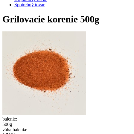
Spotrebný tovar
Grilovacie korenie 500g
balenie:
500g
váha balenia: