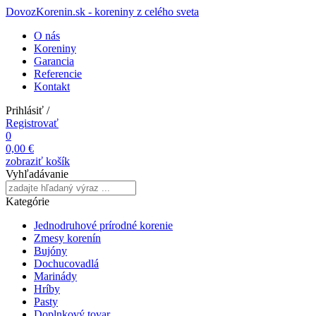
DovozKorenin.sk - koreniny z celého sveta
O nás
Koreniny
Garancia
Referencie
Kontakt
Prihlásiť
/
Registrovať
0
0,00 €
zobraziť košík
Vyhľadávanie
Kategórie
Jednodruhové prírodné korenie
Zmesy korenín
Bujóny
Dochucovadlá
Marinády
Hríby
Pasty
Doplnkový tovar