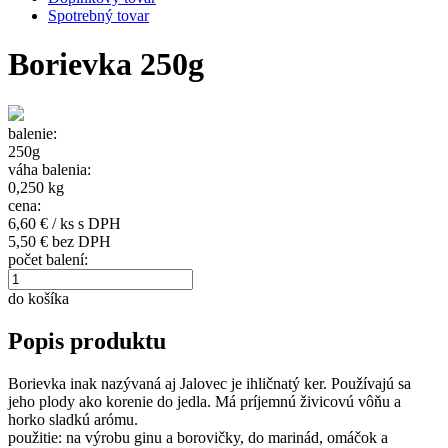
Spotrebný tovar
Borievka 250g
balenie:
250g
váha balenia:
0,250 kg
cena:
6,60
€ / ks s DPH
5,50 € bez DPH
počet balení:
do košíka
Popis produktu
Borievka inak nazývaná aj Jalovec je ihličnatý ker. Používajú sa
jeho plody ako korenie do jedla. Má príjemnú živicovú vôňu a
horko sladkú arómu.
použitie: na výrobu ginu a borovičky, do marinád, omáčok a