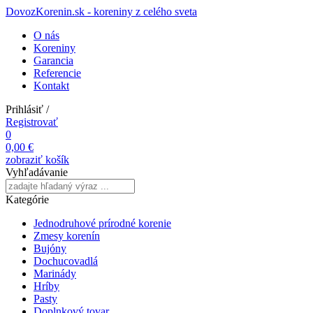
DovozKorenin.sk - koreniny z celého sveta
O nás
Koreniny
Garancia
Referencie
Kontakt
Prihlásiť
/
Registrovať
0
0,00 €
zobraziť košík
Vyhľadávanie
Kategórie
Jednodruhové prírodné korenie
Zmesy korenín
Bujóny
Dochucovadlá
Marinády
Hríby
Pasty
Doplnkový tovar