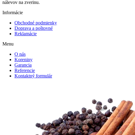
nálevov na zverinu.
Informácie
Obchodné podmienky
Doprava a poštovné
Reklamácie
Menu
O nás
Koreniny
Garancia
Referencie
Kontaktný formulár